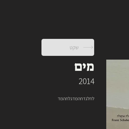
שקט
מים
2014
לחלגדחהמדגלחהמד