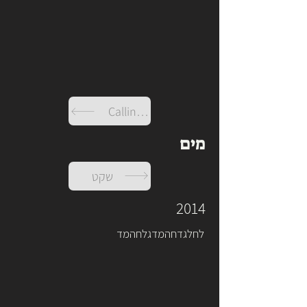
Calling You
מים
שקט
2014
לחלגדחהמדגלחהמד