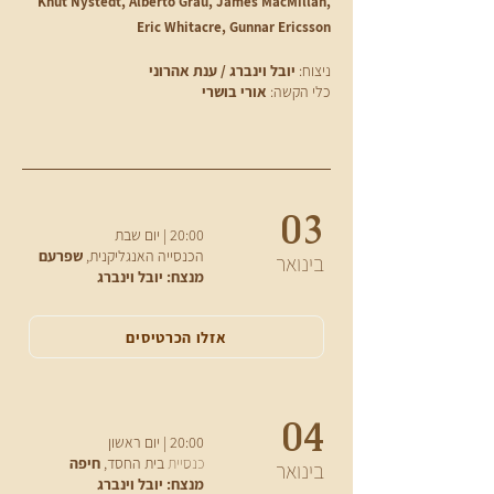
Knut Nystedt, Alberto Grau, James MacMillan,
Eric Whitacre, Gunnar Ericsson
ניצוח:
יובל וינברג / ענת אהרוני
כלי הקשה:
אורי בושרי
03
20:00 | יום שבת
הכנסייה האנגליקנית,
שפרעם
בינואר
מנצח: יובל וינברג
אזלו הכרטיסים
04
20:00 | יום ראשון
כנסיית
בית החסד,
חיפה
בינואר
מנצח: יובל וינברג