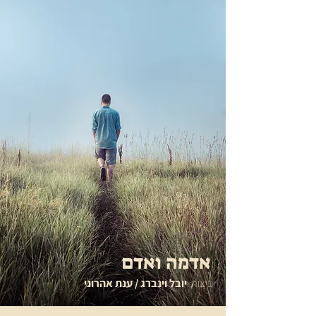
אדמה ואדם
ניצוח:
יובל וינברג / ענת אהרוני