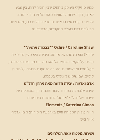
מסע מוזיקלי העוסק ביחסים שבין חומר לרוח, בין טבע
לאדם, דרך יצירות עכשוויות מאת מלחינים בני זמננו.
על שני הקונצרטים הראשונים מנצח יובל וינברג, מהדמויות
הבולטות כיום בעולם המקהלות הבינלאומי.
Ochre / Caroline Shaw **בבכורה ארצית**
Ochre הוא פיגמנט של אדמה. היצירה היא מעין מדיטציה
קולית על הקשר האנושי אל האדמה — במובנים היסטוריים,
אקלימיים ומטאפוריים. היצירה הנשענת ברובה על כוחות
קוליים, עם שימוש מינימלי בטקסט.
אדם ואדמה / יצירה חדשה מאת אהרון חרל"פ
יצירה שנכתבה במיוחד עבור תוכנית זו, המבוססת על
יצירתו של חרל"פ "אדמה" לתזמורת סימפונית.
Elements / Katerina Gimon
חוויה קולית המפיחה חיים בארבעת היסודות: מים, אדמה,
אוויר ואש
ויצירות נוספות מאת המלחינים